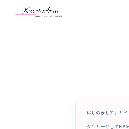
内
容
を
ス
キ
ッ
プ
はじめまして。サイ
ダンサーとしてNB