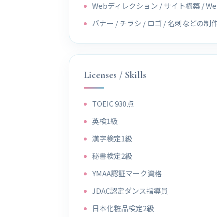
Webディレクション / サイト構築 / W
バナー / チラシ / ロゴ / 名刺などの制
Licenses / Skills
TOEIC 930点
英検1級
漢字検定1級
秘書検定2級
YMAA認証マーク資格
JDAC認定ダンス指導員
日本化粧品検定2級